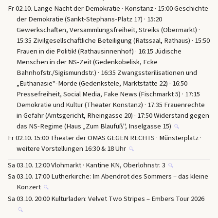
Fr 02.10. Lange Nacht der Demokratie · Konstanz · 15:00 Geschichte
der Demokratie (Sankt-Stephans-Platz 17) · 15:20
Gewerkschaften, Versammlungsfreiheit, Streiks (Obermarkt) ·
15:35 Zivilgesellschaftliche Beteiligung (Ratssaal, Rathaus) · 15:50
Frauen in die Politik! (Rathausinnenhof) · 16:15 Jüdische
Menschen in der NS-Zeit (Gedenkobelisk, Ecke
Bahnhofstr./Sigismundstr.) · 16:35 Zwangssterilisationen und
„Euthanasie"-Morde (Gedenkstele, Marktstätte 22) · 16:50
Pressefreiheit, Social Media, Fake News (Fischmarkt 5) · 17:15
Demokratie und Kultur (Theater Konstanz) · 17:35 Frauenrechte
in Gefahr (Amtsgericht, Rheingasse 20) · 17:50 Widerstand gegen
das NS-Regime (Haus „Zum Blaufuß", Inselgasse 15)
🔍
Fr 02.10. 15:00 Theater der OMAS GEGEN RECHTS · Münsterplatz ·
weitere Vorstellungen 16:30 & 18 Uhr
🔍
Sa 03.10. 12:00 Vlohmarkt · Kantine KN, Oberlohnstr. 3
🔍
Sa 03.10. 17:00 Lutherkirche: Im Abendrot des Sommers – das kleine
Konzert
🔍
Sa 03.10. 20:00 Kulturladen: Velvet Two Stripes – Embers Tour 2026
🔍