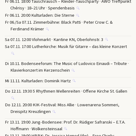
Fr 06.11. 18:00 Tauschrausch – Kleider-Tauschparty · AWO Treffpunkt
Chérisy · 18–21 Uhr · Spendenbasis
🔍
Fr 06.11. 20:00 Kulturladen: Die Sterne
🔍
Fr 06./Sa 07.11. Zimmerbühne: Black Patti · Peter Crow C. &
Ferdinand Krämer
🔍
Sa 07.11. 12:00 Vlohmarkt · Kantine KN, Oberlohnstr. 3
🔍
Sa 07.11. 17:00 Lutherkirche: Musik für Gitarre – das kleine Konzert
🔍
Di 10.11. Bodenseeforum: The Music of Ludovico Einaudi – Tribute ·
Klavierkonzert im Kerzenschein
🔍
Mi 11.11. Kulturladen: Dominik Hartz
🔍
Do 12.11. 19:30 5 Rhythmen Wellenreiten · Offene Kirche St. Gallen
🔍
Do 12.11. 20:00 KIK-Festival: Miss Allie · Lowenarena Sommeri,
Dreispitz Kreuzlingen
🔍
Fr 13.11. 19:00 Jung-Bodensee: Prof. Dr. Rüdiger Safranski – E.T.A.
Hoffmann · Wolkensteinsaal
🔍
Fr 13.11. 19:00 HBBK: Dr. Jessica Hamed (ifw) – Free Charly: