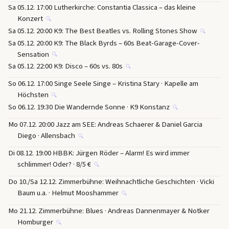
Sa 05.12. 17:00 Lutherkirche: Constantia Classica – das kleine
Konzert
🔍
Sa 05.12. 20:00 K9: The Best Beatles vs. Rolling Stones Show
🔍
Sa 05.12. 20:00 K9: The Black Byrds – 60s Beat-Garage-Cover-
Sensation
🔍
Sa 05.12. 22:00 K9: Disco – 60s vs. 80s
🔍
So 06.12. 17:00 Singe Seele Singe – Kristina Stary · Kapelle am
Höchsten
🔍
So 06.12. 19:30 Die Wandernde Sonne · K9 Konstanz
🔍
Mo 07.12. 20:00 Jazz am SEE: Andreas Schaerer & Daniel Garcia
Diego · Allensbach
🔍
Di 08.12. 19:00 HBBK: Jürgen Röder – Alarm! Es wird immer
schlimmer! Oder? · 8/5 €
🔍
Do 10./Sa 12.12. Zimmerbühne: Weihnachtliche Geschichten · Vicki
Baum u.a. · Helmut Mooshammer
🔍
Mo 21.12. Zimmerbühne: Blues · Andreas Dannenmayer & Notker
Homburger
🔍