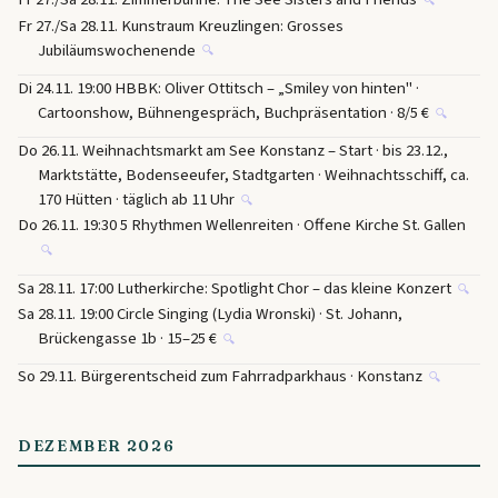
🔍
Fr 27./Sa 28.11. Kunstraum Kreuzlingen: Grosses
Jubiläumswochenende
🔍
Di 24.11. 19:00 HBBK: Oliver Ottitsch – „Smiley von hinten" ·
Cartoonshow, Bühnengespräch, Buchpräsentation · 8/5 €
🔍
Do 26.11. Weihnachtsmarkt am See Konstanz – Start · bis 23.12.,
Marktstätte, Bodenseeufer, Stadtgarten · Weihnachtsschiff, ca.
170 Hütten · täglich ab 11 Uhr
🔍
Do 26.11. 19:30 5 Rhythmen Wellenreiten · Offene Kirche St. Gallen
🔍
Sa 28.11. 17:00 Lutherkirche: Spotlight Chor – das kleine Konzert
🔍
Sa 28.11. 19:00 Circle Singing (Lydia Wronski) · St. Johann,
Brückengasse 1b · 15–25 €
🔍
So 29.11. Bürgerentscheid zum Fahrradparkhaus · Konstanz
🔍
DEZEMBER 2026