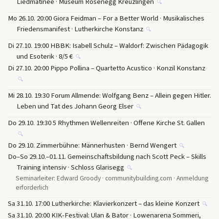
Liedmatinée · Museum Rosenegg Kreuzlingen
🔍
Mo 26.10. 20:00 Giora Feidman – For a Better World · Musikalisches
Friedensmanifest · Lutherkirche Konstanz
🔍
Di 27.10. 19:00 HBBK: Isabell Schulz – Waldorf: Zwischen Pädagogik
und Esoterik · 8/5 €
🔍
Di 27.10. 20:00 Pippo Pollina – Quartetto Acustico · Konzil Konstanz
🔍
Mi 28.10. 19:30 Forum Allmende: Wolfgang Benz – Allein gegen Hitler.
Leben und Tat des Johann Georg Elser
🔍
Do 29.10. 19:30 5 Rhythmen Wellenreiten · Offene Kirche St. Gallen
🔍
Do 29.10. Zimmerbühne: Männerhusten · Bernd Wengert
🔍
Do–So 29.10.–01.11. Gemeinschaftsbildung nach Scott Peck – Skills
Training intensiv · Schloss Glarisegg
🔍
Seminarleiter: Edward Groody · communitybuilding.com · Anmeldung
erforderlich
Sa 31.10. 17:00 Lutherkirche: Klavierkonzert – das kleine Konzert
🔍
Sa 31.10. 20:00 KIK-Festival: Ulan & Bator · Lowenarena Sommeri,