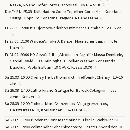
Raske, Roland Hofer, Reto Giacopuzzi · 20/16 € VVK
🔍
Do/Fr 24.–25.09. Kulturladen: Come Together Concerts – Konstanz
Calling · Popbüro Konstanz · regionale Bandszene
🔍
Fr 25.09. 15:00 K9: Djembeworkshop mit Massa Dembele · 20 € VVK
🔍
Fr 25.09. 19:30 Waidele's Take A Dance · Maurischer Saal im Hotel
Halm
🔍
Fr 25.09. 20:00 K9: Sewèsé II – „Afrofusion-Night" · Massa Dembele,
Gabriel David, Lisa Reininghaus, Volker Wagner, Konstantin
Dupelius, Pablo Beltrán · 19 € VVK, Kasse 19:30
🔍
Sa 26.09. 10:00 Chérisy Herbstflohmarkt · Treffpunkt Chérisy · 10–16
Uhr
🔍
Sa 26.09. 17:00 Lutherkirche: Stuttgarter Barock Collegium – das
kleine Konzert
🔍
Sa 26.09. 12:00 Flohmarkt im Grenzenlos · Yoga grenzenlos,
Hauptstrasse 10, Kreuzlingen · 12–17 Uhr
🔍
So 27.09. 11:00 Biodanza Sonntagsmatinée · Libelle, Wahlwies
🔍
So 27.09. 19:00 Vollmondbar Abschiedsparty – letzter Abend der 10.