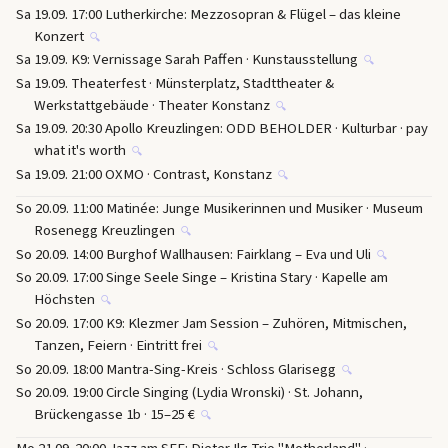
Sa 19.09. 17:00 Lutherkirche: Mezzosopran & Flügel – das kleine
Konzert
🔍
Sa 19.09. K9: Vernissage Sarah Paffen · Kunstausstellung
🔍
Sa 19.09. Theaterfest · Münsterplatz, Stadttheater &
Werkstattgebäude · Theater Konstanz
🔍
Sa 19.09. 20:30 Apollo Kreuzlingen: ODD BEHOLDER · Kulturbar · pay
what it's worth
🔍
Sa 19.09. 21:00 OXMO · Contrast, Konstanz
🔍
So 20.09. 11:00 Matinée: Junge Musikerinnen und Musiker · Museum
Rosenegg Kreuzlingen
🔍
So 20.09. 14:00 Burghof Wallhausen: Fairklang – Eva und Uli
🔍
So 20.09. 17:00 Singe Seele Singe – Kristina Stary · Kapelle am
Höchsten
🔍
So 20.09. 17:00 K9: Klezmer Jam Session – Zuhören, Mitmischen,
Tanzen, Feiern · Eintritt frei
🔍
So 20.09. 18:00 Mantra-Sing-Kreis · Schloss Glarisegg
🔍
So 20.09. 19:00 Circle Singing (Lydia Wronski) · St. Johann,
Brückengasse 1b · 15–25 €
🔍