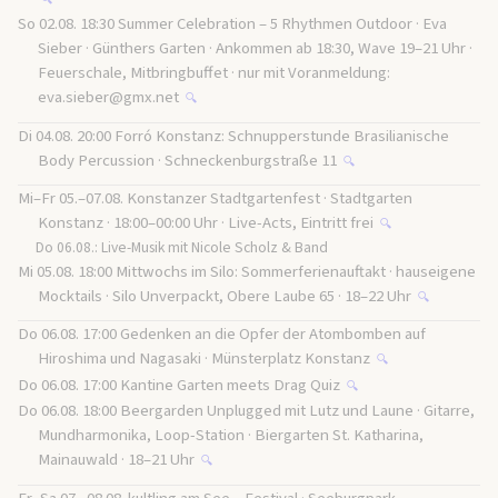
So 02.08. 18:30 Summer Celebration – 5 Rhythmen Outdoor · Eva
Sieber · Günthers Garten · Ankommen ab 18:30, Wave 19–21 Uhr ·
Feuerschale, Mitbringbuffet · nur mit Voranmeldung:
eva.sieber@gmx.net
🔍
Di 04.08. 20:00 Forró Konstanz: Schnupperstunde Brasilianische
Body Percussion · Schneckenburgstraße 11
🔍
Mi–Fr 05.–07.08. Konstanzer Stadtgartenfest · Stadtgarten
Konstanz · 18:00–00:00 Uhr · Live-Acts, Eintritt frei
🔍
Do 06.08.: Live-Musik mit Nicole Scholz & Band
Mi 05.08. 18:00 Mittwochs im Silo: Sommerferienauftakt · hauseigene
Mocktails · Silo Unverpackt, Obere Laube 65 · 18–22 Uhr
🔍
Do 06.08. 17:00 Gedenken an die Opfer der Atombomben auf
Hiroshima und Nagasaki · Münsterplatz Konstanz
🔍
Do 06.08. 17:00 Kantine Garten meets Drag Quiz
🔍
Do 06.08. 18:00 Beergarden Unplugged mit Lutz und Laune · Gitarre,
Mundharmonika, Loop-Station · Biergarten St. Katharina,
Mainauwald · 18–21 Uhr
🔍