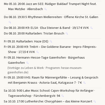
Mo 05.10. 20:00 Jazz am SEE: Rüdiger Baldauf Trumpet Night feat.
Max Mutzke · Allensbach
🔍
Do 08.10. 19:30 5 Rhythmen Wellenreiten · Offene Kirche St. Gallen
🔍
Do 08.10. 20:00 K9: ELSA · Elsa Steixner & Band · 19/17 € VVK
🔍
Do 08.10. 20:00 Kulturladen: Tristan Brusch
🔍
Fr 09.10. Kulturladen: Haze (DE)
🔍
Fr 09.10. 20:00 K9: TmbH – Die Goldene Banane · Impro-Filmpreis-
Show · 17/15 € VVK
🔍
Fr 09.10. Hermann-Hesse-Tage Gaienhofen · Bürgerhaus
Gaienhofen
🔍
(Vorträge zu Leben & Werk · Programm: hesse-museum-
gaienhofen.de)
Fr 09.10. 19:00 VHS: Raum für Männergefühle – Lesung & Gespräch
mit Benjamin Krauss · Astoria-Saal, Katzgasse 7 · 7 €
🔍
Sa 10.10. 9:00 Lake Music School: Cajon-Workshop für Anfänger ·
Tagesworkshop · Fürstenbergstr. 94
🔍
Sa 10.10. 17:00 Lutherkirche: Choryphäen – das kleine Konzert
🔍