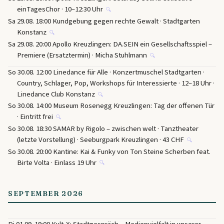
einTagesChor · 10–12:30 Uhr
🔍
Sa 29.08. 18:00 Kundgebung gegen rechte Gewalt · Stadtgarten
Konstanz
🔍
Sa 29.08. 20:00 Apollo Kreuzlingen: DA.SEIN ein Gesellschaftsspiel –
Premiere (Ersatztermin) · Micha Stuhlmann
🔍
So 30.08. 12:00 Linedance für Alle · Konzertmuschel Stadtgarten ·
Country, Schlager, Pop, Workshops für Interessierte · 12–18 Uhr ·
Linedance Club Konstanz
🔍
So 30.08. 14:00 Museum Rosenegg Kreuzlingen: Tag der offenen Tür
· Eintritt frei
🔍
So 30.08. 18:30 SAMAR by Rigolo – zwischen welt · Tanztheater
(letzte Vorstellung) · Seeburgpark Kreuzlingen · 43 CHF
🔍
So 30.08. 20:00 Kantine: Kai & Funky von Ton Steine Scherben feat.
Birte Volta · Einlass 19 Uhr
🔍
SEPTEMBER 2026