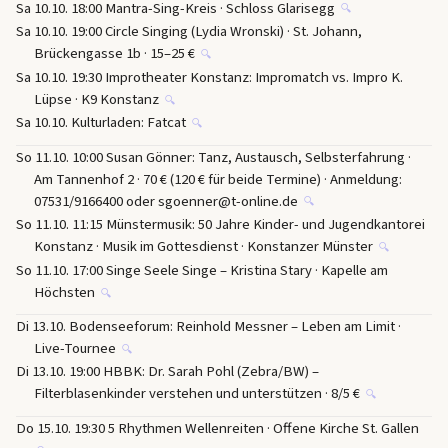
Sa 10.10. 18:00 Mantra-Sing-Kreis · Schloss Glarisegg
🔍
Sa 10.10. 19:00 Circle Singing (Lydia Wronski) · St. Johann,
Brückengasse 1b · 15–25 €
🔍
Sa 10.10. 19:30 Improtheater Konstanz: Impromatch vs. Impro K.
Lüpse · K9 Konstanz
🔍
Sa 10.10. Kulturladen: Fatcat
🔍
So 11.10. 10:00 Susan Gönner: Tanz, Austausch, Selbsterfahrung ·
Am Tannenhof 2 · 70 € (120 € für beide Termine) · Anmeldung:
07531/9166400 oder sgoenner@t-online.de
🔍
So 11.10. 11:15 Münstermusik: 50 Jahre Kinder- und Jugendkantorei
Konstanz · Musik im Gottesdienst · Konstanzer Münster
🔍
So 11.10. 17:00 Singe Seele Singe – Kristina Stary · Kapelle am
Höchsten
🔍
Di 13.10. Bodenseeforum: Reinhold Messner – Leben am Limit ·
Live-Tournee
🔍
Di 13.10. 19:00 HBBK: Dr. Sarah Pohl (Zebra/BW) –
Filterblasenkinder verstehen und unterstützen · 8/5 €
🔍
Do 15.10. 19:30 5 Rhythmen Wellenreiten · Offene Kirche St. Gallen