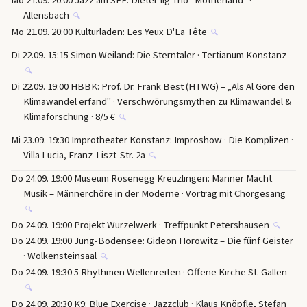
Mo 21.09. 20:00 Jazz am SEE: Dieter Ilg Trio "Motherland" ·
Allensbach
🔍
Mo 21.09. 20:00 Kulturladen: Les Yeux D'La Tête
🔍
Di 22.09. 15:15 Simon Weiland: Die Sterntaler · Tertianum Konstanz
🔍
Di 22.09. 19:00 HBBK: Prof. Dr. Frank Best (HTWG) – „Als Al Gore den
Klimawandel erfand" · Verschwörungsmythen zu Klimawandel &
Klimaforschung · 8/5 €
🔍
Mi 23.09. 19:30 Improtheater Konstanz: Improshow · Die Komplizen ·
Villa Lucia, Franz-Liszt-Str. 2a
🔍
Do 24.09. 19:00 Museum Rosenegg Kreuzlingen: Männer Macht
Musik – Männerchöre in der Moderne · Vortrag mit Chorgesang
🔍
Do 24.09. 19:00 Projekt Wurzelwerk · Treffpunkt Petershausen
🔍
Do 24.09. 19:00 Jung-Bodensee: Gideon Horowitz – Die fünf Geister
· Wolkensteinsaal
🔍
Do 24.09. 19:30 5 Rhythmen Wellenreiten · Offene Kirche St. Gallen
🔍
Do 24.09. 20:30 K9: Blue Exercise · Jazzclub · Klaus Knöpfle, Stefan