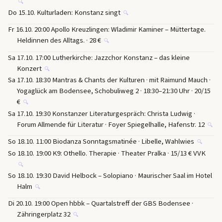
🔍
Do 15.10. Kulturladen: Konstanz singt
🔍
Fr 16.10. 20:00 Apollo Kreuzlingen: Wladimir Kaminer – Müttertage.
Heldinnen des Alltags. · 28 €
🔍
Sa 17.10. 17:00 Lutherkirche: Jazzchor Konstanz – das kleine
Konzert
🔍
Sa 17.10. 18:30 Mantras & Chants der Kulturen · mit Raimund Mauch ·
Yogaglück am Bodensee, Schobuliweg 2 · 18:30–21:30 Uhr · 20/15
€
🔍
Sa 17.10. 19:30 Konstanzer Literaturgespräch: Christa Ludwig ·
Forum Allmende für Literatur · Foyer Spiegelhalle, Hafenstr. 12
🔍
So 18.10. 11:00 Biodanza Sonntagsmatinée · Libelle, Wahlwies
🔍
So 18.10. 19:00 K9: Othello. Therapie · Theater Pralka · 15/13 € VVK
🔍
So 18.10. 19:30 David Helbock – Solopiano · Maurischer Saal im Hotel
Halm
🔍
Di 20.10. 19:00 Open hbbk – Quartalstreff der GBS Bodensee ·
Zähringerplatz 32
🔍