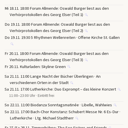
Mi 18.11. 18:00 Forum Allmende: Oswald Burger liest aus den
Verhörprotokollen des Georg Elser (Teil 1)
🔍
Do 19.11. 18:00 Forum Allmende: Oswald Burger liest aus den
Verhörprotokollen des Georg Elser (Teil 2)
🔍
Do 19.11. 19:30 5 Rhythmen Wellenreiten · Offene Kirche St. Gallen
🔍
Fr 20.11. 18:00 Forum Allmende: Oswald Burger liest aus den
Verhörprotokollen des Georg Elser (Teil 3)
🔍
Fr 20.11. Kulturladen: Skyline Green
🔍
Sa 21.11. 11:00 Lange Nacht der Bücher Überlingen · An
verschiedenen Orten in der Stadt
🔍
Sa 21.11. 17:00 Lutherkirche: Duo Exprompt – das kleine Konzert
🔍
11:00–23:00 Uhr · Eintritt frei
So 22.11. 11:00 Biodanza Sonntagsmatinée · Libelle, Wahlwies
🔍
So 22.11. 17:00 Bach-Chor Konstanz: Schubert Messe Nr. 6 Es-Dur ·
Lutherkirche · Ltg. Michael Stadtherr
🔍
Fr 27./Sa 28.11. Zimmerbühne: The See Sisters and Friends