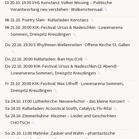
Di 20.10. 19:30 VHS Konstanz: Volker Wissing – Politische
Verantwortung neu verstehen · Wolkensteinsaal
🔍
Mi 21.10. Poetry Slam · Kulturladen Konstanz
🔍
Mi 21.10. 20:00 KIK-Festival: Ursus & Nadeschkin · Lowenarena
Sommeri, Dreispitz Kreuzlingen
🔍
Do 22.10. 19:30 5 Rhythmen Wellenreiten · Offene Kirche St. Gallen
🔍
Do 22.10. 20:00 Kulturladen: Ikan Hyu (CH)
🔍
Do 22.10. 20:00 KIK-Festival: Ursus & Nadeschkin (2. Abend) ·
Lowenarena Sommeri, Dreispitz Kreuzlingen
🔍
Fr 23.10. 20:00 KIK-Festival: Max Uthoff · Lowenarena Sommeri,
Dreispitz Kreuzlingen
🔍
Sa 24.10. 17:00 Lutherkirche: Neuwerkchor – das kleine Konzert
🔍
Sa 24.10. Kulturladen: Acoustical South, Catalyst, Flo Ritzi
🔍
Sa 24.10. Zimmerbühne: Klezmer – Lieder und Geschichten ·
CHOTSCH
🔍
So 25.10. 11:00 Matinée: Zauber und Wahn – phantastische