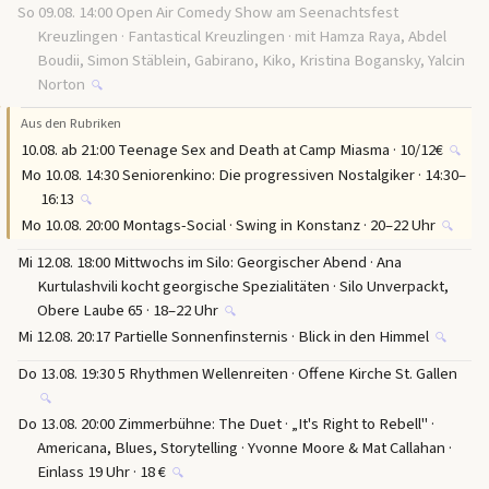
So 09.08. 14:00 Open Air Comedy Show am Seenachtsfest
Kreuzlingen · Fantastical Kreuzlingen · mit Hamza Raya, Abdel
Boudii, Simon Stäblein, Gabirano, Kiko, Kristina Bogansky, Yalcin
Norton
🔍
↑
Aus den Rubriken
10.08. ab 21:00 Teenage Sex and Death at Camp Miasma · 10/12€
🔍
Mo 10.08. 14:30 Seniorenkino: Die progressiven Nostalgiker · 14:30–
16:13
🔍
Mo 10.08. 20:00 Montags-Social · Swing in Konstanz · 20–22 Uhr
🔍
Mi 12.08. 18:00 Mittwochs im Silo: Georgischer Abend · Ana
Kurtulashvili kocht georgische Spezialitäten · Silo Unverpackt,
Obere Laube 65 · 18–22 Uhr
🔍
Mi 12.08. 20:17 Partielle Sonnenfinsternis · Blick in den Himmel
🔍
Do 13.08. 19:30 5 Rhythmen Wellenreiten · Offene Kirche St. Gallen
🔍
Do 13.08. 20:00 Zimmerbühne: The Duet · „It's Right to Rebell" ·
Americana, Blues, Storytelling · Yvonne Moore & Mat Callahan ·
Einlass 19 Uhr · 18 €
🔍