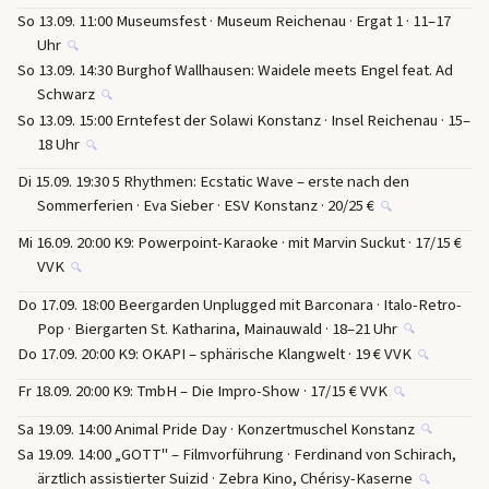
So 13.09. 11:00 Museumsfest · Museum Reichenau · Ergat 1 · 11–17
Uhr
🔍
So 13.09. 14:30 Burghof Wallhausen: Waidele meets Engel feat. Ad
Schwarz
🔍
So 13.09. 15:00 Erntefest der Solawi Konstanz · Insel Reichenau · 15–
18 Uhr
🔍
Di 15.09. 19:30 5 Rhythmen: Ecstatic Wave – erste nach den
Sommerferien · Eva Sieber · ESV Konstanz · 20/25 €
🔍
Mi 16.09. 20:00 K9: Powerpoint-Karaoke · mit Marvin Suckut · 17/15 €
VVK
🔍
Do 17.09. 18:00 Beergarden Unplugged mit Barconara · Italo-Retro-
Pop · Biergarten St. Katharina, Mainauwald · 18–21 Uhr
🔍
Do 17.09. 20:00 K9: OKAPI – sphärische Klangwelt · 19 € VVK
🔍
Fr 18.09. 20:00 K9: TmbH – Die Impro-Show · 17/15 € VVK
🔍
Sa 19.09. 14:00 Animal Pride Day · Konzertmuschel Konstanz
🔍
Sa 19.09. 14:00 „GOTT" – Filmvorführung · Ferdinand von Schirach,
ärztlich assistierter Suizid · Zebra Kino, Chérisy-Kaserne
🔍