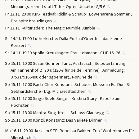
Meinungsfreiheit statt Täter-Opfer-Umkehr · 8/5 €
🔍
Fr 13.11. 20:00 KIK-Festival: Riklin & Schaub · Lowenarena Sommeri,
Dreispitz Kreuzlingen
🔍
Fr 13.11. Kulturladen: The Magic Mumble Jumble
🔍
Sa 14.11. 17:00 Lutherkirche: Dalla Porta d'Oriente – das kleine
Konzert
🔍
Sa 14.11. 19:30 Apollo Kreuzlingen: Frau Lehmann · CHF 16–26
🔍
So 15.11. 10:00 Susan Gönner: Tanz, Austausch, Selbsterfahrung ·
Am Tannenhof 2 · 70 € (120 € für beide Termine) · Anmeldung:
07531/9166400 oder sgoenner@t-online.de
🔍
So 15.11. 17:00 Bach-Chor Konstanz: Schubert Messe in Es-Dur · St.
Gebhardskirche · Ltg. Michael Stadtherr
🔍
So 15.11. 17:00 Singe Seele Singe – Kristina Stary · Kapelle am
Höchsten
🔍
So 15.11. 18:00 Mantra-Sing-Kreis · Schloss Glarisegg
🔍
So 15.11. 19:00 Konzil Konstanz: Das Varieté Dinner
🔍
Mo 16.11. 20:00 Jazz am SEE: Rebekka Bakken Trio "Winterkonzert" ·
Allensbach
🔍