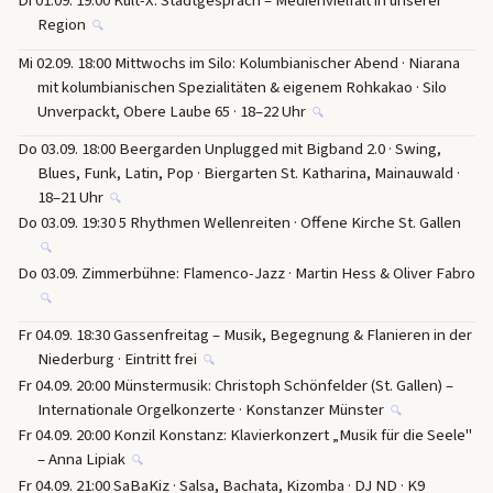
Di 01.09. 19:00 Kult-X: Stadtgespräch – Medienvielfalt in unserer
Region
🔍
Mi 02.09. 18:00 Mittwochs im Silo: Kolumbianischer Abend · Niarana
mit kolumbianischen Spezialitäten & eigenem Rohkakao · Silo
Unverpackt, Obere Laube 65 · 18–22 Uhr
🔍
Do 03.09. 18:00 Beergarden Unplugged mit Bigband 2.0 · Swing,
Blues, Funk, Latin, Pop · Biergarten St. Katharina, Mainauwald ·
18–21 Uhr
🔍
Do 03.09. 19:30 5 Rhythmen Wellenreiten · Offene Kirche St. Gallen
🔍
Do 03.09. Zimmerbühne: Flamenco-Jazz · Martin Hess & Oliver Fabro
🔍
Fr 04.09. 18:30 Gassenfreitag – Musik, Begegnung & Flanieren in der
Niederburg · Eintritt frei
🔍
Fr 04.09. 20:00 Münstermusik: Christoph Schönfelder (St. Gallen) –
Internationale Orgelkonzerte · Konstanzer Münster
🔍
Fr 04.09. 20:00 Konzil Konstanz: Klavierkonzert „Musik für die Seele"
– Anna Lipiak
🔍
Fr 04.09. 21:00 SaBaKiz · Salsa, Bachata, Kizomba · DJ ND · K9