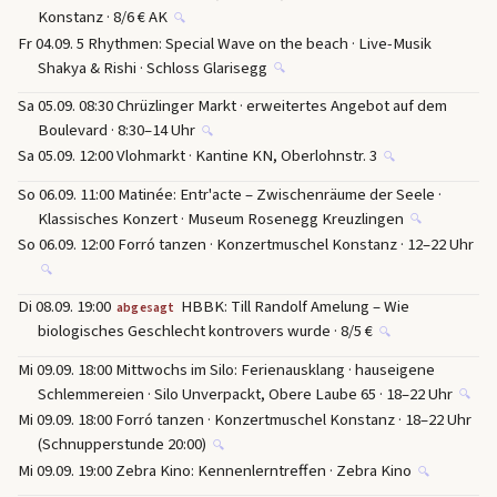
Konstanz · 8/6 € AK
🔍
Fr 04.09. 5 Rhythmen: Special Wave on the beach · Live-Musik
Shakya & Rishi · Schloss Glarisegg
🔍
Sa 05.09. 08:30 Chrüzlinger Markt · erweitertes Angebot auf dem
Boulevard · 8:30–14 Uhr
🔍
Sa 05.09. 12:00 Vlohmarkt · Kantine KN, Oberlohnstr. 3
🔍
So 06.09. 11:00 Matinée: Entr'acte – Zwischenräume der Seele ·
Klassisches Konzert · Museum Rosenegg Kreuzlingen
🔍
So 06.09. 12:00 Forró tanzen · Konzertmuschel Konstanz · 12–22 Uhr
🔍
Di 08.09. 19:00
HBBK: Till Randolf Amelung – Wie
abgesagt
biologisches Geschlecht kontrovers wurde · 8/5 €
🔍
Mi 09.09. 18:00 Mittwochs im Silo: Ferienausklang · hauseigene
Schlemmereien · Silo Unverpackt, Obere Laube 65 · 18–22 Uhr
🔍
Mi 09.09. 18:00 Forró tanzen · Konzertmuschel Konstanz · 18–22 Uhr
(Schnupperstunde 20:00)
🔍
Mi 09.09. 19:00 Zebra Kino: Kennenlerntreffen · Zebra Kino
🔍