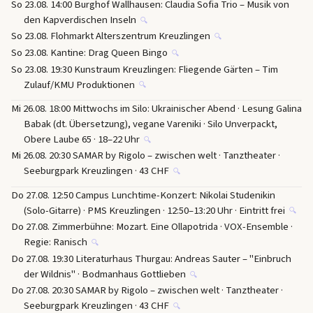
So 23.08. 14:00 Burghof Wallhausen: Claudia Sofia Trio – Musik von
den Kapverdischen Inseln
🔍
So 23.08. Flohmarkt Alterszentrum Kreuzlingen
🔍
So 23.08. Kantine: Drag Queen Bingo
🔍
So 23.08. 19:30 Kunstraum Kreuzlingen: Fliegende Gärten – Tim
Zulauf/KMU Produktionen
🔍
Mi 26.08. 18:00 Mittwochs im Silo: Ukrainischer Abend · Lesung Galina
Babak (dt. Übersetzung), vegane Vareniki · Silo Unverpackt,
Obere Laube 65 · 18–22 Uhr
🔍
Mi 26.08. 20:30 SAMAR by Rigolo – zwischen welt · Tanztheater ·
Seeburgpark Kreuzlingen · 43 CHF
🔍
Do 27.08. 12:50 Campus Lunchtime-Konzert: Nikolai Studenikin
(Solo-Gitarre) · PMS Kreuzlingen · 12:50–13:20 Uhr · Eintritt frei
🔍
Do 27.08. Zimmerbühne: Mozart. Eine Ollapotrida · VOX-Ensemble ·
Regie: Ranisch
🔍
Do 27.08. 19:30 Literaturhaus Thurgau: Andreas Sauter – "Einbruch
der Wildnis" · Bodmanhaus Gottlieben
🔍
Do 27.08. 20:30 SAMAR by Rigolo – zwischen welt · Tanztheater ·
Seeburgpark Kreuzlingen · 43 CHF
🔍