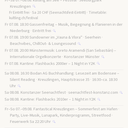
Fr–Sa 07.–08.08. kultling am See – Festival · Seeburgpark
Kreuzlingen
🔍
Fr Eintritt frei · Sa 20 CHF (Seenachtsfest-Eintritt) · Timetable:
kultling.ch/festival
Fr 07.08. 18:30 Gassenfreitag – Musik, Begegnung & Flanieren in der
Niederburg · Eintritt frei
🔍
Fr 07.08. 19:00 Sundowner im „Vauna & Vlora" · Seerhein ·
Beachvibes, ChillOut- & Loungesound
🔍
Fr 07.08. 20:00 Münstermusik: Loreto Aramendi (San Sebastián) –
Internationale Orgelkonzerte · Konstanzer Münster
🔍
Fr 07.08. Kantine: Flashbacks 2000er – 1 Night in Y2K
🔍
Sa 08.08. 16:30 Bodan AG Buchhandlung: Lesezeit am Bodensee –
Silent Reading · Kreuzlingen, Hauptstrasse 35 · 16:30–ca. 18:30
Uhr
🔍
Sa 08.08. Konstanzer Seenachtfest · seenachtfest-konstanz.com
🔍
Sa 08.08. Kantine: Flashbacks 2010er – 1 Night in Y2K
🔍
Fr–So 07.–09.08. Fantastical Kreuzlingen – Sommerfest am Hafen ·
Party, Live-Musik, Lunapark, Kinderprogramm, Streetfood ·
Feuerwerk Sa 22:20 Uhr
🔍