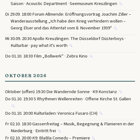
Saison · Acoustic Department · Seemuseum Kreuzlingen
🔍
Di 29.09. 18:00 Forum Allmende: Eröffnungsvortrag Joachim Ziller –
Wanderausstellung „Ich habe den Krieg verhindern wollen –
Georg Elser und das Attentat vom 8. November 1939"
🔍
Mi 30.09. 20:30 Apollo Kreuzlingen: The Düsseldorf Düsterboys ·
Kulturbar · pay what it's worth
🔍
Do 01.10. 18:30 Film „Bollwerk" · Zebra Kino
🔍
OKTOBER 2026
Oktober (offen) 19:30 Die Wandernde Sonne · K9 Konstanz
🔍
Do 01.10. 19:30 5 Rhythmen Wellenreiten · Offene Kirche St. Gallen
🔍
Do 01.10. 20:00 Kulturladen: Veronica Fusaro (CH)
🔍
Fr 02.10. 18:30 Gassenfreitag – Musik, Begegnung & Flanieren in der
Niederburg · Eintritt frei
🔍
Fr 02.10. 20:00 K9: BlaBla Comedy – Premiere
🔍