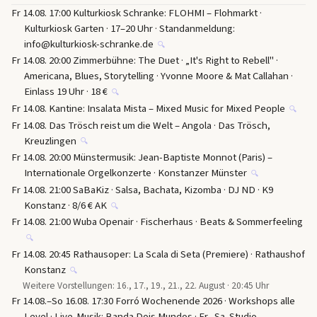
Fr 14.08. 17:00 Kulturkiosk Schranke: FLOHMI – Flohmarkt ·
Kulturkiosk Garten · 17–20 Uhr · Standanmeldung:
info@kulturkiosk-schranke.de
🔍
Fr 14.08. 20:00 Zimmerbühne: The Duet · „It's Right to Rebell" ·
Americana, Blues, Storytelling · Yvonne Moore & Mat Callahan ·
Einlass 19 Uhr · 18 €
🔍
Fr 14.08. Kantine: Insalata Mista – Mixed Music for Mixed People
🔍
Fr 14.08. Das Trösch reist um die Welt – Angola · Das Trösch,
Kreuzlingen
🔍
Fr 14.08. 20:00 Münstermusik: Jean-Baptiste Monnot (Paris) –
Internationale Orgelkonzerte · Konstanzer Münster
🔍
Fr 14.08. 21:00 SaBaKiz · Salsa, Bachata, Kizomba · DJ ND · K9
Konstanz · 8/6 € AK
🔍
Fr 14.08. 21:00 Wuba Openair · Fischerhaus · Beats & Sommerfeeling
🔍
Fr 14.08. 20:45 Rathausoper: La Scala di Seta (Premiere) · Rathaushof
Konstanz
🔍
Weitere Vorstellungen: 16., 17., 19., 21., 22. August · 20:45 Uhr
Fr 14.08.–So 16.08. 17:30 Forró Wochenende 2026 · Workshops alle
Level · Live-Musik: Banda Dois Mundos · Fr.–Sa. Studio