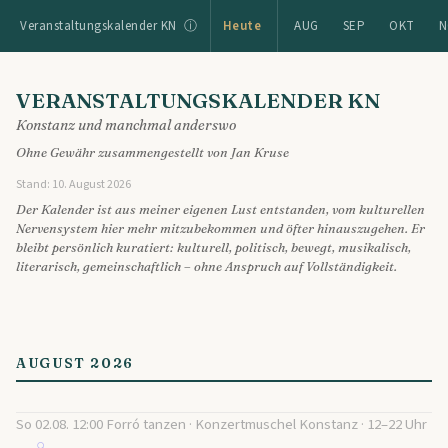
Veranstaltungskalender KN ⓘ
Heute
AUG
SEP
OKT
N
VERANSTALTUNGSKALENDER KN
Konstanz und manchmal anderswo
Ohne Gewähr zusammengestellt von Jan Kruse
Stand: 10. August 2026
Der Kalender ist aus meiner eigenen Lust entstanden, vom kulturellen
Nervensystem hier mehr mitzubekommen und öfter hinauszugehen. Er
bleibt persönlich kuratiert: kulturell, politisch, bewegt, musikalisch,
literarisch, gemeinschaftlich – ohne Anspruch auf Vollständigkeit.
AUGUST 2026
So 02.08. 12:00 Forró tanzen · Konzertmuschel Konstanz · 12–22 Uhr
🔍