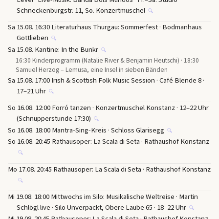
Schneckenburgstr. 11, So. Konzertmuschel
🔍
Sa 15.08. 16:30 Literaturhaus Thurgau: Sommerfest · Bodmanhaus
Gottlieben
🔍
Sa 15.08. Kantine: In the Bunkr
🔍
16:30 Kinderprogramm (Natalie River & Benjamin Heutschi) · 18:30
Samuel Herzog – Lemusa, eine Insel in sieben Bänden
Sa 15.08. 17:00 Irish & Scottish Folk Music Session · Café Blende 8 ·
17–21 Uhr
🔍
So 16.08. 12:00 Forró tanzen · Konzertmuschel Konstanz · 12–22 Uhr
(Schnupperstunde 17:30)
🔍
So 16.08. 18:00 Mantra-Sing-Kreis · Schloss Glarisegg
🔍
So 16.08. 20:45 Rathausoper: La Scala di Seta · Rathaushof Konstanz
🔍
Mo 17.08. 20:45 Rathausoper: La Scala di Seta · Rathaushof Konstanz
🔍
Mi 19.08. 18:00 Mittwochs im Silo: Musikalische Weltreise · Martin
Schlögl live · Silo Unverpackt, Obere Laube 65 · 18–22 Uhr
🔍
Mi 19.08. 20:45 Rathausoper: La Scala di Seta · Rathaushof Konstanz