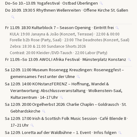
Do–So 10.–13.09. Yogafestival · Ostbad Überlingen
🔍
Do 10.09. 19:30 5 Rhythmen Wellenreiten · Offene Kirche St. Gallen
🔍
Fr 11.09. 18:30 Kulturblock 7 – Season Opening · Eintritt frei
🔍
KULA: 19:00 Janayna & João (Konzert, Terrasse) · 22:00 & 00:00
Forelle b2b Rose (Party, Saal) · 23:00 The Deadnotes (Konzert, Saal)
Zebra: 18:30 & 21:00 Sundance Shorts 2026
Contrast: 20:00 Kleider-/DVD-Tausch · 22:00 Labor (Party)
Fr 11.09.–So 13.09. AWOLI Afrika Festival · Münsterplatz Konstanz
🔍
Sa 12.09. 11:00 Museum Rosenegg Kreuzlingen: Roseneggfest –
gemeinsames Fest unter der Ulme
🔍
Sa 12.09. 14:00 KONstanzFERENZ – Hoffnung, Wandel &
Verantwortung: Abschlussveranstaltung · Wolkenstein-Saal,
Kulturzentrum · 14–17 Uhr
🔍
Sa 12.09. 20:00 Orgelherbst 2026: Charlie Chaplin – Goldrausch · St.
Gebhardskirche
🔍
Sa 12.09. 17:00 Irish & Scottish Folk Music Session · Café Blende 8 ·
17–21 Uhr
🔍
Sa 12.09. Loretta auf der Waldbühne – 1. Event · Infos folgen
🔍