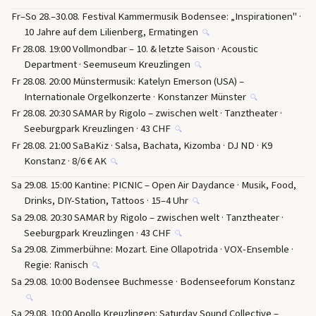
Fr–So 28.–30.08. Festival Kammermusik Bodensee: „Inspirationen" ·
10 Jahre auf dem Lilienberg, Ermatingen
🔍
Fr 28.08. 19:00 Vollmondbar – 10. & letzte Saison · Acoustic
Department · Seemuseum Kreuzlingen
🔍
Fr 28.08. 20:00 Münstermusik: Katelyn Emerson (USA) –
Internationale Orgelkonzerte · Konstanzer Münster
🔍
Fr 28.08. 20:30 SAMAR by Rigolo – zwischen welt · Tanztheater ·
Seeburgpark Kreuzlingen · 43 CHF
🔍
Fr 28.08. 21:00 SaBaKiz · Salsa, Bachata, Kizomba · DJ ND · K9
Konstanz · 8/6 € AK
🔍
Sa 29.08. 15:00 Kantine: PICNIC – Open Air Daydance · Musik, Food,
Drinks, DIY-Station, Tattoos · 15–4 Uhr
🔍
Sa 29.08. 20:30 SAMAR by Rigolo – zwischen welt · Tanztheater ·
Seeburgpark Kreuzlingen · 43 CHF
🔍
Sa 29.08. Zimmerbühne: Mozart. Eine Ollapotrida · VOX-Ensemble ·
Regie: Ranisch
🔍
Sa 29.08. 10:00 Bodensee Buchmesse · Bodenseeforum Konstanz
🔍
Sa 29.08. 10:00 Apollo Kreuzlingen: Saturday Sound Collective –