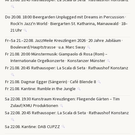
🔍
Do 20.08. 18:00 Beergarden Unplugged mit Dreams in Percussion ·
Rock'n Jazz'n World · Biergarten St. Katharina, Mainauwald · 18–
21 Uhr
🔍
Fr–Sa 21.–22.08. JazzMeile Kreuzlingen 2026 · 20 Jahre Jubiläum ·
Boulevard/Hauptstrasse · u.a. Marc Sway
🔍
Fr 21.08. 20:00 Münstermusik: Giampaolo di Rosa (Rom) –
Internationale Orgelkonzerte · Konstanzer Münster
🔍
Fr 21.08. 20:45 Rathausoper: La Scala di Seta · Rathaushof Konstanz
🔍
Fr 21.08. Dagmar Egger (Sängerin) · Café Blende 8
🔍
Fr 21.08. Kantine: Rumble in the Jungle
🔍
Sa 22.08. 19:30 Kunstraum Kreuzlingen: Fliegende Gärten – Tim
Zulauf/KMU Produktionen
🔍
Sa 22.08. 20:45 Rathausoper: La Scala di Seta · Rathaushof Konstanz
🔍
Sa 22.08. Kantine: DAB CUPZZ
🔍