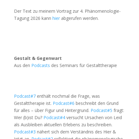
Der Text zu meinem Vortrag zur 4. Phänomenologie-
Tagung 2026 kann 
hier
 abgerufen werden.
Gestalt & Gegenwart
Aus den
Podcasts
des
Seminars für Gestalttherapie
Podcast#7
 enthält nochmal die Frage, was 
Gestalttherapie ist. 
Podcast#6
 beschreibt den Grund 
für alles – über Figur und Hintergrund. 
Podcast#5
 fragt: 
Wer (b)ist Du? 
Podcast#4
 versucht Ursachen von Leid 
als Ausbleiben aktuellen Erlebens zu beschreiben. 
Podcast#3
 nähert sich dem Verständnis des Hier & 
Jetzt an. 
Podcast#2
 reflektiert die phänomenologische 