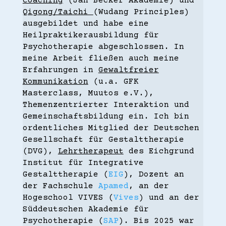
Coaching
(Jan Becker Akademie) und
Qigong/Taichi
(Wudang Principles)
ausgebildet und habe eine
Heilpraktikerausbildung für
Psychotherapie abgeschlossen. In
meine Arbeit fließen auch meine
Erfahrungen in
Gewaltfreier
Kommunikation
(u.a. GFK
Masterclass, Muutos e.V.),
Themenzentrierter Interaktion und
Gemeinschaftsbildung ein. Ich bin
ordentliches Mitglied der Deutschen
Gesellschaft für Gestalttherapie
(DVG),
Lehrtherapeut
des Eichgrund
Institut für Integrative
Gestalttherapie (
EIG
), Dozent an
der Fachschule
Apamed
, an der
Hogeschool VIVES (
Vives
) und an der
Süddeutschen Akademie für
Psychotherapie (
SAP
). Bis 2025 war